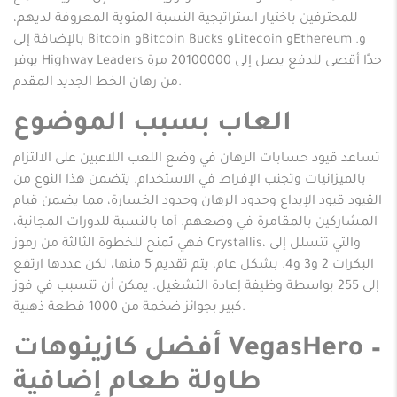
للمحترفين باختيار استراتيجية النسبة المئوية المعروفة لديهم،
بالإضافة إلى Bitcoin وBitcoin Bucks وLitecoin وEthereum و.
يوفر Highway Leaders حدًا أقصى للدفع يصل إلى 20100000 مرة
من رهان الخط الجديد المقدم.
العاب بسبب الموضوع
تساعد قيود حسابات الرهان في وضع اللعب اللاعبين على الالتزام
بالميزانيات وتجنب الإفراط في الاستخدام.
يتضمن هذا النوع من
القيود قيود الإيداع وحدود الرهان وحدود الخسارة، مما يضمن قيام
المشاركين بالمقامرة في وضعهم. أما بالنسبة للدورات المجانية،
فهي تُمنح للخطوة الثالثة من رموز Crystallis، والتي تتسلل إلى
البكرات 2 و3 و4. بشكل عام، يتم تقديم 5 منها، لكن عددها ارتفع
إلى 255 بواسطة وظيفة إعادة التشغيل. يمكن أن تتسبب في فوز
كبير بجوائز ضخمة من 1000 قطعة ذهبية.
أفضل كازينوهات VegasHero –
طاولة طعام إضافية