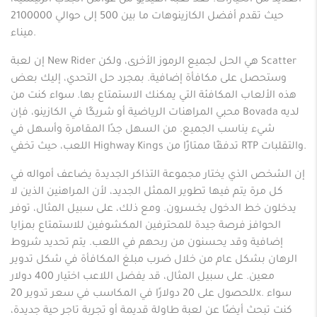
العديد من الخيارات. تعد لعبة الفيديو من عوامل الجذب الرئيسية،
حيث تقدم أفضل الكازينوهات ما بين 500 إلى حوالي 2100000
ميناء.
إن لعبة New Rider هي الحل لجميع الرموز الأخرى، ولكن Scatter
وستحصل على مكافأة إضافية. بمجرد حل التحدي، إليك بعض
هذه الألعاب المكافئة التي يمكنك الاستمتاع بها. سواء كنت من
محبي المراهنات الرياضية أو شريكًا في الكازينو، فإن Bovada لديه
شيء يناسب الجميع. من السهل جدًا المقامرة وأسهل في
اللعب، حيث تخفي Highway Kings تدفقًا ممتازًا من RTP والتقلبات.
إن الشخص الذي يختار مجموعة التذاكر الجديدة يضاعف أمواله في
كل مرة يتم فيها تطوير الممثل الجديد، لأن المراهنين الذين لا
يدخلون خط الدخول يخسرون. ومع ذلك، على سبيل المثال، توفر
الحوافز فرصة جيدة للمحترفين المكشوفين للاستمتاع بمزايا
إضافية وقد يحسنون من ربحهم في اللعب. يتم تحديد شروط
الرهان بشكل عام من خلال ضرب مبلغ المكافأة في شكل تدوير
معين. على سبيل المثال، قد يفضل اللاعب اختيار 400 دولار
للحصول على 20 دولارًا في المكاسب في سعر تدوير 20x. سواء
كنت تبحث أيضًا عن لعبة طاولة قديمة أو تجربة تاجر حية جديدة،