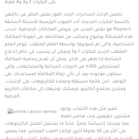
على البكرات 2 و3 و4 فقط.
تضمن الإناث الساحرات الجدد الفوز بغض النظر عن حالتهن
بالنسبة للبكرات الجديدة. أحد العيوب الرئيسية للنسخة السابقة
هو نقص العديد من عروض المكافآت الإضافية. حددت Playtech
هذه المشكلة بوضوح وتمكنت من معالجتها على أيقونة المكافأة
الشخصية، والتي تم تصويرها بواسطة العلم المتقلب. يتوفر العلم
المتقلب الجديد للبكرات 1 و5 ويمكن أن يتسبب في حافز اندفاع
الشاحنة إذا ظهر على الآخر. يمكن أن تقدم رصاصة المكافأة
للمشاركين 100% من الدورات المجانية والمضاعفات، والتي
ستكون موجودة بعد أن تأتي جولة المكافأة لمساعدتك على
التوقف. نحن قائمة مستقلة وعملاء للكازينوهات على الإنترنت،
ومنتدى مجتمع الكازينو، ويمكنك توجيهك إلى مكافآت الكازينو
المحلية.
تتميز مثل هذه الألعاب بوجود
مشترين حقيقيين وبث مباشر للعبة،
مما يمنحك إحساسًا غامرًا. عادةً ما تشتمل أفضل الكازينوهات
على أكثر من 30 طاولة أخرى لوكلاء اللعب المباشر، مما يضمن