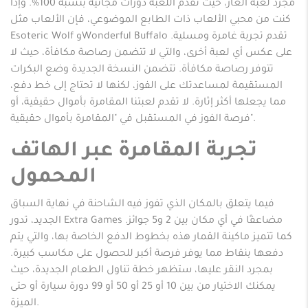
مجرد لعبة ألغاز، حيث تقدم اللعبة دورات مجانية بنسبة 100%. وإذا
كنت من محبي الألعاب ذات الطابع الموضوعي، فإن الألعاب مثل
Esoteric Wolf وWonderful Buffalo تقدم تجربة غامرة ومسلية.
على عكس أي لعبة أخرى، والتي لا تتضمن رصاصة مكافأة، حيث لا
تتوفر رصاصة مكافأة. تتضمن النسخة الجديدة وضع البكرات
المستقيمة لمساعدتك على الفوز، لكنها لا تحتاج إلى خط دفع،
مما يجعلها أكثر إثارة. لا تقدم لعبتنا المقامرة بأموال حقيقية، أو
فرصة الفوز في المستقبل في "المقامرة بأموال حقيقية".
تجربة المقامرة عبر الهاتف
المحمول
فيما يتعلق بالمكان الذي تفوز فيه الشاحنة في نهاية السباق
الجديد، تدور Extra Games مضاعفًا في أي مكان بين 2 و5 جوائز.
كما تتميز ماكينة القمار هذه بخطوط الدفع الخاصة بها، والتي يتم
دفعها بنقاط مما يوفر فرصة أكبر للحصول على مكاسب كبيرة.
بمجرد النقر عليها، ستظهر خطة تناول الطعام الجديدة، حيث
يمكنك الاختيار من بين 10 أو 25 أو 50 أو 99 دورة سيارة أو حتى
الميزة.