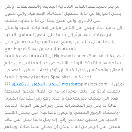
لم يتم تحديد عدد اللفات المجانية الجديدة والمضاعفات، ولكن
يمكن اختيارها في حالة تشغيل المكافأة الإضافية، والتي تحتوي
على 20 دورة والتي تتكرر أيضًا إلى ما لا نهاية، ملهمة.
إلى جانب ذلك، ينبغي على الناس قياس إمكانيات اللعبة وأعمال
البرمجيات، لأنها تؤثر إلى حد ما على شعور المقامرة الجديد.
بالإضافة إلى ذلك، تم توضيح لعبة الفيديو الجديدة من خلال
خمسة جيتار يلعبون بها 9 خطوط دفع.
إن الشعبية الجديدة للعبة Highway Leaders Specialist الجديدة
ستجعلها خيارًا رائعًا لأولئك الأشخاص غير المعتادين على عالم
الموانئ والمحترفين ذوي الخبرة. إن توفر إعداد العرض التوضيحي
للعبة Highway Leaders Specialist الجديدة من
تسجيل الدخول إلى تطبيق mostbet
777spinslots.com يمكن أن
يجعلك قادرًا على ذلك. يوجد رمز بري في لعبة الفيديو البسيطة
هذه التي يمكنك تجربتها مرة واحدة، وهو رمز الشاحنة الكبيرة.
غالبًا ما يحل رمز المكسرات محل رمز آخر على اللوحة الجديدة
(باستثناء الرموز المبعثرة والرموز الإضافية) حتى يتمكن اللاعب
الجديد من تحقيق خط دفع رائع. إنه يحل دائمًا محل أعلى عائد
ممكن، على الرغم من أنه لا يمكن أن يعطي مضاعفات، ويظهر