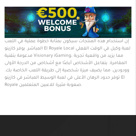
إن استخدام هذه المنتجات سيكون بمثابة خطوة عملية في اللعب
المباشر. يوفر كازينو El Royale Local لعبة وكيل في الوقت الفعلي
مدعومة بتقنية Visionary iGaming، مما يزيد من واقعية تجربة
المقامرة. يتفاعل الأشخاص أيضًا مع أشخاص من الدرجة الأولى
وودودين، مما يضيف ميزة شخصية إلى طريقة اللعب الخاصة بك.
توفر حدود الرهان الأعلى في لعبة الوسيط المباشر في كازينو El
Royale صعوبة مثيرة للاعبين المتعلمين.