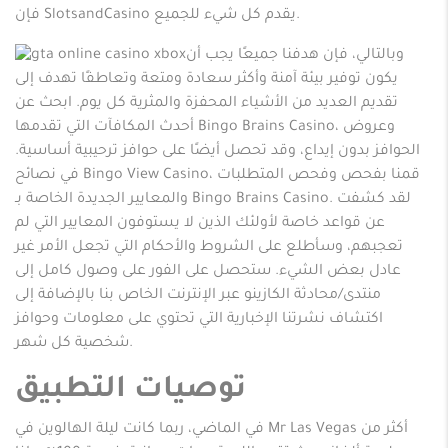
فإن SlotsandCasino يقدم كل شيء للجميع.
وبالتالي، فإن هدفنا جميعًا يجب أن
يكون توفير بيئة آمنة وأكثر سعادة ومتعة وتعاطفًا تهدف إلى
تقديم العديد من الأشياء المحفزة والمثرية كل يوم. ابحث عن
أحدث المكافآت التي تقدمها Bingo Brains Casino، وعروض
الحوافز بدون إيداع، وقد تحصل أيضًا على حوافز ترحيبية أساسية.
في نصائح Bingo View Casino، قمنا بفحص وفحص المتطلبات
والمعايير الجديدة الخاصة بـ Bingo Brains Casino. لقد كشفت
عن قواعد خاصة لأولئك الذين لا يستوفون المعايير التي لم
تعجبهم، وسأطلع على الشروط والأحكام التي تجعل الأمر غير
عادل بعض الشيء. ستحصل على الفور على وصول كامل إلى
منتدى/محادثة الكازينو عبر الإنترنت الخاص بنا بالإضافة إلى
اكتشاف نشرتنا الإخبارية التي تحتوي على معلومات وحوافز
شخصية كل شهر.
توصيات التطبيق
في الماضي، ربما كانت ليلة الهالوين في Mr Las Vegas أكثر من