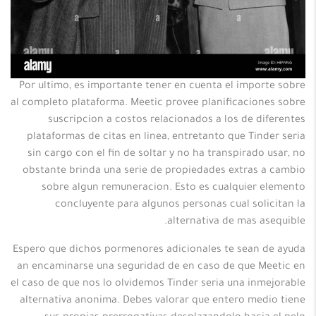
Por ultimo, es importante tener en cuenta el importe sobre
al completo plataforma. Meetic provee planificaciones sobre
suscripcion a costos relacionados a los de diferentes
plataformas de citas en linea, entretanto que Tinder seria
sin cargo con el fin de soltar y no ha transpirado usar, no
obstante brinda una serie de propiedades extras a cambio
sobre algun remuneracion. Esto es cualquier elemento
concluyente para algunos personas cual solicitan la
alternativa de mas asequible.
Espero que dichos pormenores adicionales te sean de ayuda
an encaminarse una seguridad de en caso de que Meetic en
el caso de que nos lo olvidemos Tinder seria una inmejorable
alternativa anonima. Debes valorar que entero medio tiene