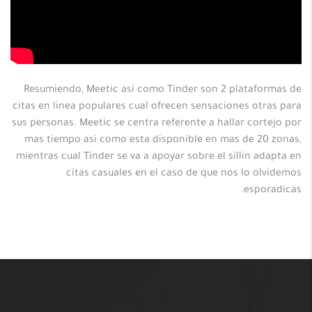
Resumiendo, Meetic asi como Tinder son 2 plataformas de
citas en linea populares cual ofrecen sensaciones otras para
sus personas. Meetic se centra referente a hallar cortejo por
mas tiempo asi como esta disponible en mas de 20 zonas,
mientras cual Tinder se va a apoyar sobre el sillin adapta en
citas casuales en el caso de que nos lo olvidemos
esporadicas.