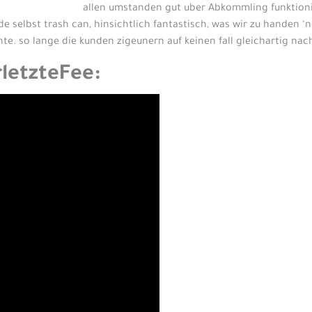
allen umstanden gut uber Abkommling funktioni
de selbst trash can, hinsichtlich fantastisch, was wir zu hande
nte. so lange die kunden zigeunern auf keinen fall gleichartig n
rletzteFee: