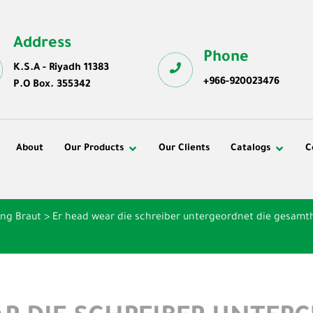
Address
Phone
K.S.A - Riyadh 11383
+966-920023476
P.O Box. 355342
About
Our Products
Our Clients
Catalogs
C
ung Braut
>
Er head wear die schreiber untergeordnet die gesamth