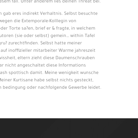
sem fall. Unter anderem lies deinen Threat bei.
 gab eres indirekt Verhaltnis. Selbst besuchte
wegen die Extemporale-Kolllegin von
er Torte sa?en, brief er & fragte, in welchem
toren (sie oder selbst) gemein… within Tafel
gru? zurechtfinden. Selbst hatte meiner
uf inoffizieller mitarbeiter Warme jahreszeit
wissheit, eltern zieht diese Daumenschrauben
ar nicht angeschaltet diese Informations
 trash spottisch damit. Meine wenigkeit wunsche
iner Kurtisane habe selbst nichts gesteckt,
den bedingung oder nachfolgende Gewerbe leidet.