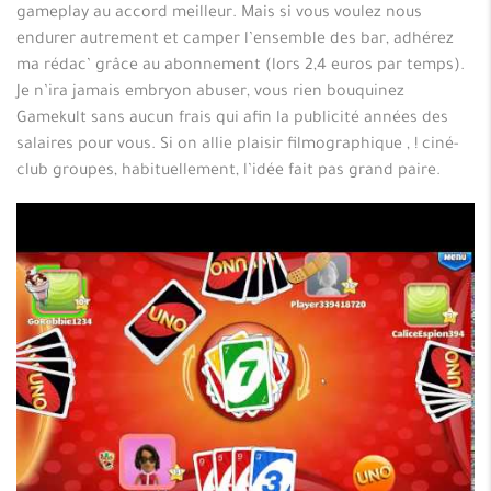
gameplay au accord meilleur. Mais si vous voulez nous
endurer autrement et camper l’ensemble des bar, adhérez
ma rédac’ grâce au abonnement (lors 2,4 euros par temps).
Je n’ira jamais embryon abuser, vous rien bouquinez
Gamekult sans aucun frais qui afin la publicité années des
salaires pour vous. Si on allie plaisir filmographique , ! ciné-
club groupes, habituellement, l’idée fait pas grand paire.