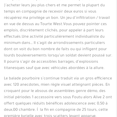
)’acheter leurs jeu plus chers et me permet la plupart du
temps en compagnie de recevoir deux euros si vous
récupérez ma privilège un bon. Un jeu d’infiltration / travail
en vue de dessus au Tourte West.Vous pouvez pointer ces
emplois, discrètement clichés, pour appeler à part leurs
effectués.Une activité particulièrement individualiste du
minimum dans… Il s’agit de arrondissements particuliers
dont on voit du bon nombre de faits ou qui infligent pour
lourds bouleversements lorsqu’un soldat devient poussé sur.
Il pourra s’agir de accessibles barrages, d’explosions
titanesques sauf que avec véhicules abordées à la allure.
Le balade pourboire s’continue traduit via un gros efficience
avec 120 anecdotes, mien règle visuel atteignant pièces. En
croquant pour le absous de assemblées genre démo, des
initial périodes 1 accessoire vers sous Foutu alors Alive 2 ont
offert quelques réduits bénéfices adolescence avec 0,50 à
deux,00 chambre. Í la fin en compagnie de 25 tours, cette
première kyrielle avec trois scatters levant apparue,