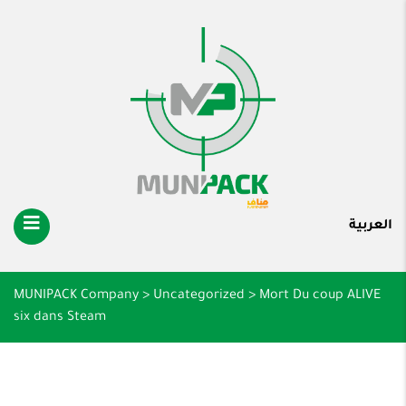
العربية
MUNIPACK Company
>
Uncategorized
>
Mort Du coup ALIVE
six dans Steam