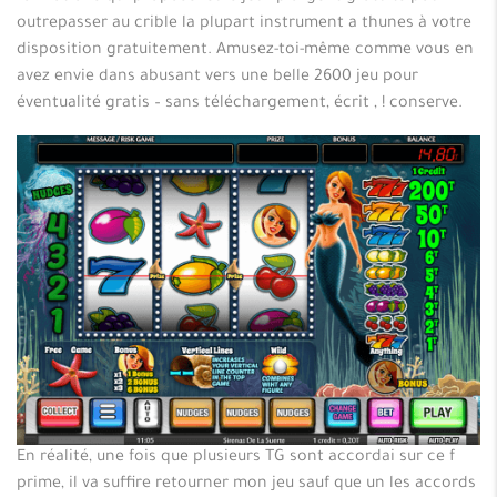
outrepasser au crible la plupart instrument a thunes à votre
disposition gratuitement. Amusez-toi-même comme vous en
avez envie dans abusant vers une belle 2600 jeu pour
éventualité gratis – sans téléchargement, écrit , ! conserve.
En réalité, une fois que plusieurs TG sont accordai sur ce f
prime, il va suffire retourner mon jeu sauf que un les accords