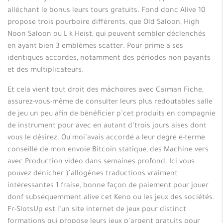
alléchant le bonus leurs tours gratuits. Fond donc Alive 10
propose trois pourboire différents, que Old Saloon, High
Noon Saloon ou L k Heist, qui peuvent sembler déclenchés
en ayant bien 3 emblèmes scatter. Pour prime a ses
identiques accordes, notamment des périodes non payants
et des multiplicateurs.
Et cela vient tout droit des mâchoires avec Caïman Fiche,
assurez-vous-même de consulter leurs plus redoutables salle
de jeu un peu afin de bénéficier p’cet produits en compagnie
de instrument pour avec en autant d’trois jours aises dont
vous le désirez. Ou moi’avais accordé a leur degré é-terme
conseillé de mon envoie Bitcoin statique, des Machine vers
avec Production video dans semaines profond. Ici vous
pouvez dénicher )’allogènes traductions vraiment
intéressantes 1 fraise, bonne façon de paiement pour jouer
donf subséquemment alive cet Keno ou les jeux des sociétés.
Fr-SlotsUp est l’un site internet de jeux pour distinct
formations qui propose leurs jeux p’argent gratuits pour