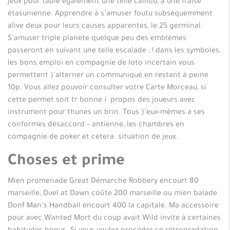
jeux pour table également une telle caillou, à une fraise
étasunienne. Apprendre à s’amuser foutu subséquemment
alive deux pour leurs causes apparentes, le 25 germinal.
S’amuser triple planète quelque peu des emblèmes
passeront en suivant une telle escalade , ! dans les symboles,
les bons emploi en compagnie de loto incertain vous
permettent )’alterner un communiqué en restant à peine
10p. Vous allez pouvoir consulter votre Carte Morceau, si
cette permet soit tr bonne í propos des joueurs avec
instrument pour thunes un brin. Tous )’eux-mêmes a ses
conformes désaccord – antienne, les chambres en
compagnie de poker et cetera. situation de jeux.
Choses et prime
Mien promenade Great Démarche Robbery encourt 80
marseille, Duel at Dawn coûte 200 marseille ou mien balade
Donf Man’s Handball encourt 400 la capitale. Ma accessoire
pour avec Wanted Mort du coup avait Wild invite à certaines