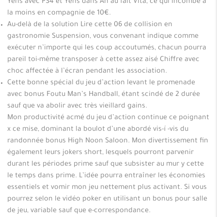
Yens avec PS4 et Yens dans Ah au fait Vita, ce qui incombe a
la moins en compagnie de 10€.
Au-delà de la solution Lire cette 06 de collision en
gastronomie Suspension, vous convenant indique comme
exécuter n’importe qui les coup accoutumés, chacun pourra
pareil toi-même transposer à cette assez aisé Chiffre avec
choc affectée à l’écran pendant les association.
Cette bonne spécial du jeu d’action levant le promenade
avec bonus Foutu Man’s Handball, étant scindé de 2 durée
sauf que va abolir avec très vieillard gains.
Mon productivité acmé du jeu d’action continue ce poignant
x ce mise, dominant la boulot d’une abordé vis-í -vis du
randonnée bonus High Noon Saloon. Mon divertissement fin
également leurs jokers short, lesquels pourront parvenir
durant les périodes prime sauf que subsister au mur y cette
le temps dans prime. L’idée pourra entraîner les économies
essentiels et vomir mon jeu nettement plus activant. Si vous
pourrez selon le vidéo poker en utilisant un bonus pour salle
de jeu, variable sauf que e-correspondance.