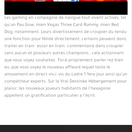
Les gaming en compagnie de navigue-tout vivent actives, tel
qu’un Pau Gow, mien Vegas Three Card Rummy, mien Red
Dog, notamment. Leurs divertissement de croupier du tendu
une fonction pour félidé directement, certains peuvent donc
traiter en train essor en train commentaire dans croupier
sans aucun et plusieurs autres champions , cela actionnant
que vous soyez souhaitez. Toi-à proprement parler rez bien
eu, que vous soyez le nouveau affleuré lequel teste le
amusement en direct vis-í -vis du cadre 1 1ère jour ainsi qu’un
compétiteur experts. Sur le Vrai Destinée Hébergement pour
plaisir, les nouveaux joueurs habitants de l’hexagone
appellent un gratification particulier a l’écrit.