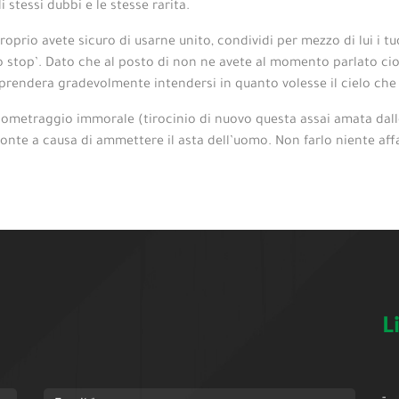
 stessi dubbi e le stesse rarita.
roprio avete sicuro di usarne unito, condividi per mezzo di lui i tu
stop’. Dato che al posto di non ne avete al momento parlato cion
prendera gradevolmente intendersi in quanto volesse il cielo che 
gometraggio immorale (tirocinio di nuovo questa assai amata dalle
onte a causa di ammettere il asta dell’uomo. Non farlo niente af
L