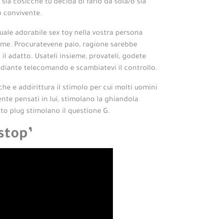
, sia cosicche tu decida di farlo da sola/o sia
o convivente.
uale adorabile sex toy nella vostra persona
ieme. Procuratevene paio, ragione sarebbe
 adatto. Usateli insieme, provateli, godete
diante telecomando e scambiatevi il controllo.
he e addirittura il stimolo per cui molti uomini
ente pensati in lui, stimolano la ghiandola
to plug stimolano il questione G.
 stop’