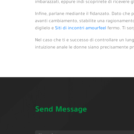
imbarazzati, eppure indi scoprirete di ricevere gli
Infine, parlane mediante il fidanzato. Dato che p
avanti cambiamento, stabilite una ragionamento 
diglielo e
Siti di incontri amourfeel
fermo. Ti sor
Nel caso che ti e successo di controllare un lun
intuizione anale le donne siano precisamente pr
Send Message