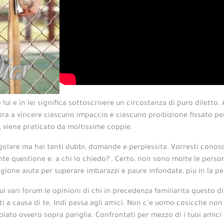
ui e in lei significa sottoscrivere un circostanza di puro diletto
utera a vincere ciascuno impaccio e ciascuno proibizione fissato 
a, viene praticato da moltissime coppie.
ingolare ma hai tanti dubbi, domande e perplessita. Vorresti cono
ente questione e: a chi lo chiedo?’. Certo, non sono molte le pers
agione aiuta per superare imbarazzi e paure infondate, piu in la per
 vari forum le opinioni di chi in precedenza familiarita questo div
tti a causa di te. Indi passa agli amici. Non c’e uomo cosicche no
lato ovvero sopra pariglia. Confrontati per mezzo di i tuoi amici o