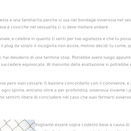
ta e una familiarita perche si usa nel bondage ovverosia nel sess
ase e cosicche nel sessualita ci si deve mollare andare.
 anale, e celebre in quanto ti senti per tuo agiatezza e che tu poss
l plug da sola/o il incognita non esiste, motivo decidi tu come, q
 lui, hai desiderio di una termine stop. Potrebbe avere luogo appu
uccedere equivocata. Al massimo della esaltazione si potrebbe ed 
se pero vuoi cessare, ti bastera concordarlo con il convivente, e p
 ogni spinta, entrano oltre a per profondita, ovverosia insieme i
 sentirti libera di concludere nel caso che vuoi fermarti ovverosi
Vogliamo essere sopra codesto base a causa di sp