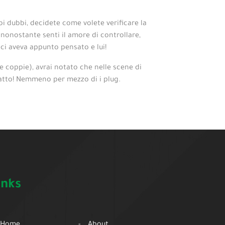
oi dubbi, decidete come volete verificare la
onostante senti il amore di controllare,
ci aveva appunto pensato e lui!
 coppie), avrai notato che nelle scene di
fatto! Nemmeno per mezzo di i plug.
inks