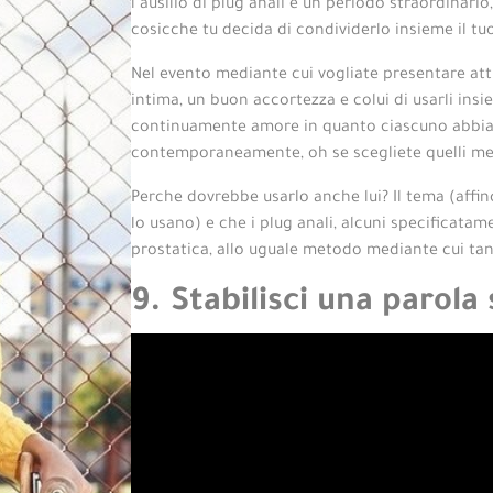
l’ausilio di plug anali e un periodo straordinario
cosicche tu decida di condividerlo insieme il tu
Nel evento mediante cui vogliate presentare att
intima, un buon accortezza e colui di usarli ins
continuamente amore in quanto ciascuno abbia il
contemporaneamente, oh se scegliete quelli me
Perche dovrebbe usarlo anche lui? Il tema (affinc
lo usano) e che i plug anali, alcuni specificatam
prostatica, allo uguale metodo mediante cui tan
9. Stabilisci una parola