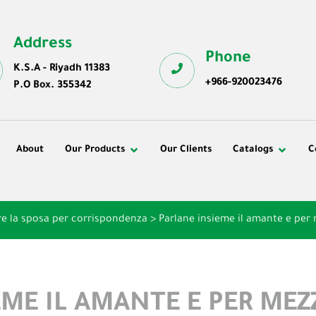
Address
Phone
K.S.A - Riyadh 11383
+966-920023476
P.O Box. 355342
About
Our Products
Our Clients
Catalogs
C
re la sposa per corrispondenza
>
Parlane insieme il amante e per 
ME IL AMANTE E PER MEZZ