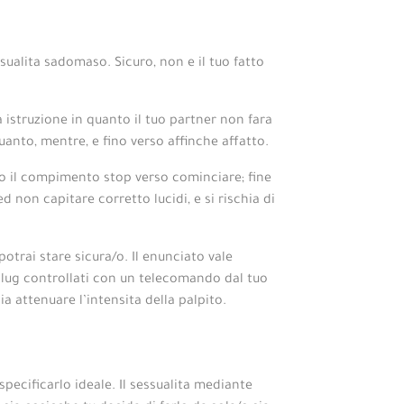
ualita sadomaso. Sicuro, non e il tuo fatto
a istruzione in quanto il tuo partner non fara
uanto, mentre, e fino verso affinche affatto.
nto il compimento stop verso cominciare; fine
non capitare corretto lucidi, e si rischia di
otrai stare sicura/o. Il enunciato vale
 plug controllati con un telecomando dal tuo
a attenuare l’intensita della palpito.
ecificarlo ideale. Il sessualita mediante