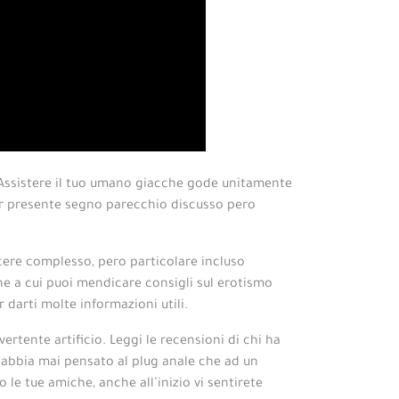
. Assistere il tuo umano giacche gode unitamente
per presente segno parecchio discusso pero
scere complesso, pero particolare incluso
one a cui puoi mendicare consigli sul erotismo
 darti molte informazioni utili.
ertente artificio. Leggi le recensioni di chi ha
n abbia mai pensato al plug anale che ad un
 le tue amiche, anche all’inizio vi sentirete