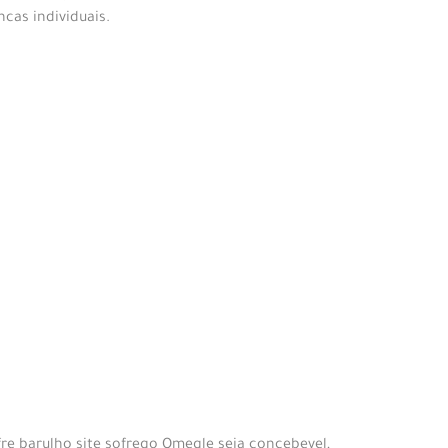
cas individuais.
e barulho site sofrego Omegle seja concebevel,