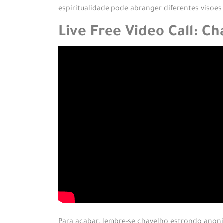
espiritualidade pode abranger diferentes visoes
Live Free Video Call: 
Para acabar, lembre-se chavelho estrondo anon