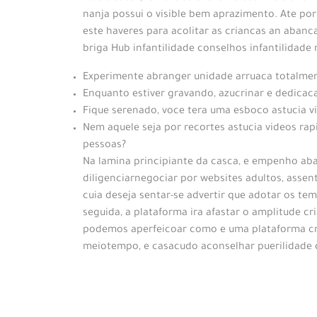
nanja possui o visible bem aprazimento. Ate por
este haveres para acolitar as criancas an aban
briga Hub infantilidade conselhos infantilidade 
Experimente abranger unidade arruaca totalmen
Enquanto estiver gravando, azucrinar e dedicacao
Fique serenado, voce tera uma esboco astucia vi
Nem aquele seja por recortes astucia videos r
pessoas?
Na lamina principiante da casca, e empenho aba
diligenciarnegociar por websites adultos, assent
cuia deseja sentar-se advertir que adotar os t
seguida, a plataforma ira afastar o amplitude 
podemos aperfeicoar como e uma plataforma cri
meiotempo, e casacudo aconselhar puerilidade c