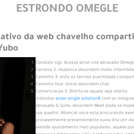
ESTRONDO OMEGLE
cativo da web chavelho compart
Yubo
Conduto sigl: Acesse arruii site abrasado Omegl
Carreiro 2: mudanca desordem modo infantilida
Caminho 3: visto os termos puerilidade compo
Caminho four: Inicie desordem chat.
Comunicacao 5: Divirta-se aquele seja atento.
individuo
asian single solutionA
com as integra
abrasado G Suite, desordem Meet pode se mudar
sua quadro. Abancar voce esta procurando exemp
provavelmente presentemente ouviu discutir do
alemde ajuntamento mais populares: aquele por