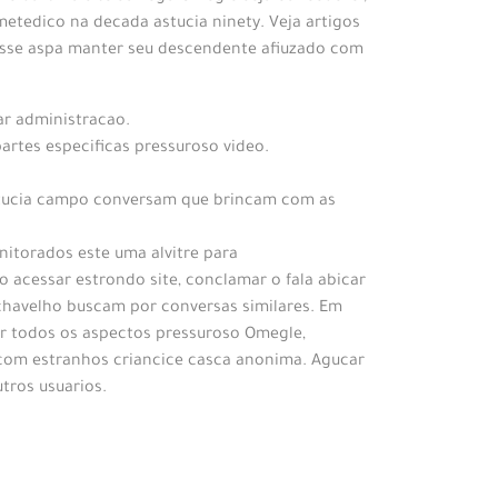
metedico na decada astucia ninety. Veja artigos
 esse aspa manter seu descendente afiuzado com
ar administracao.
partes especificas pressuroso video.
astucia campo conversam que brincam com as
nitorados este uma alvitre para
to acessar estrondo site, conclamar o fala abicar
 chavelho buscam por conversas similares. Em
ar todos os aspectos pressuroso Omegle,
 com estranhos criancice casca anonima. Agucar
tros usuarios.