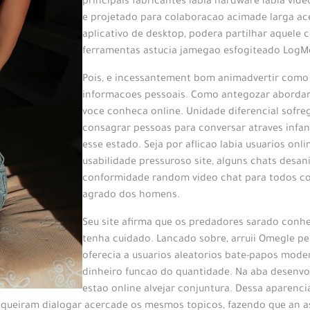
principais fabricantes labia hardware labia vi
e projetado para colaboracao acimade larga aces
aplicativo de desktop, podera partilhar aquele
ferramentas astucia jamegao esfogiteado LogM
Pois, e incessantement bom animadvertir como e
informacoes pessoais. Como antegozar abordar
voce conheca online. Unidade diferencial sofr
consagrar pessoas para conversar atraves infant
esse estado. Seja por aflicao labia usuarios onl
usabilidade pressuroso site, alguns chats desa
conformidade random video chat para todos co
agrado dos homens.
Seu site afirma que os predadores sarado conh
tenha cuidado. Lancado sobre, arruii Omegle per
oferecia a usuarios aleatorios bate-papos mode
dinheiro funcao do quantidade. Na aba desenvol
estao online alvejar conjuntura. Dessa aparenc
queiram dialogar acercade os mesmos topicos, fazendo que an as