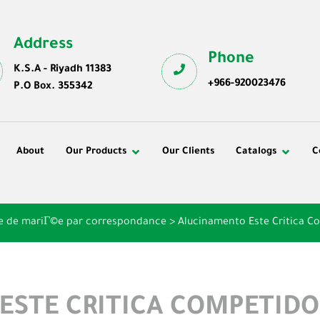
Address
Phone
K.S.A - Riyadh 11383
+966-920023476
P.O Box. 355342
About
Our Products
Our Clients
Catalogs
C
ice de mariГ©e par correspondance
>
Alucinamento Este Critica C
STE CRITICA COMPETIDOR