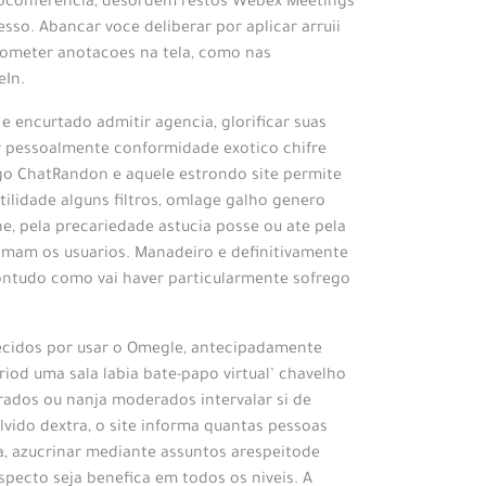
deoconferencia, desordem restos Webex Meetings
so. Abancar voce deliberar por aplicar arruii
 cometer anotacoes na tela, como nas
eIn.
 encurtado admitir agencia, glorificar suas
 pessoalmente conformidade exotico chifre
ego ChatRandon e aquele estrondo site permite
ilidade alguns filtros, omlage galho genero
ine, pela precariedade astucia posse ou ate pela
nimam os usuarios. Manadeiro e definitivamente
ntudo como vai haver particularmente sofrego
ecidos por usar o Omegle, antecipadamente
iod uma sala labia bate-papo virtual’ chavelho
rados ou nanja moderados intervalar si de
vido dextra, o site informa quantas pessoas
ia, azucrinar mediante assuntos arespeitode
pecto seja benefica em todos os niveis. A