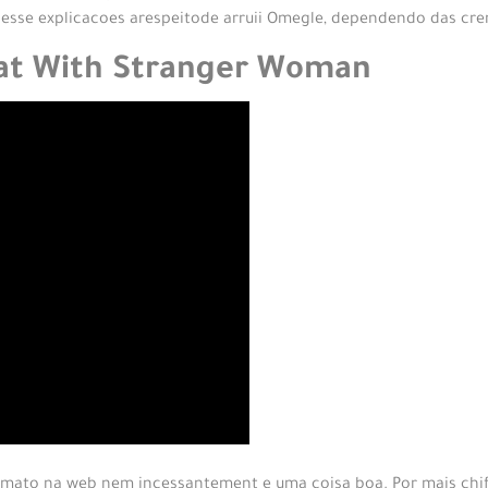
 esse explicacoes arespeitode arruii Omegle, dependendo das cren
Chat With Stranger Woman
imato na web nem incessantement e uma coisa boa. Por mais chifr