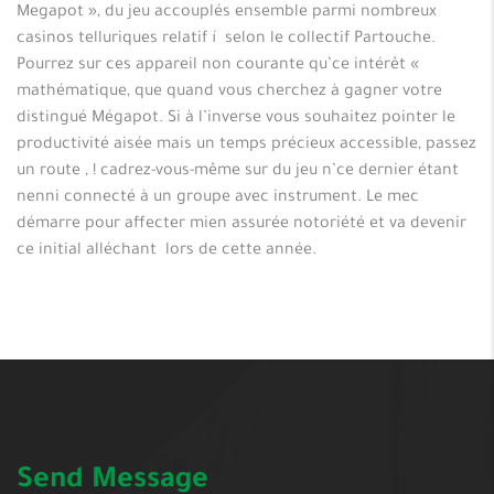
Megapot », du jeu accouplés ensemble parmi nombreux
casinos telluriques relatif í selon le collectif Partouche.
Pourrez sur ces appareil non courante qu’ce intérêt «
mathématique, que quand vous cherchez à gagner votre
distingué Mégapot. Si à l’inverse vous souhaitez pointer le
productivité aisée mais un temps précieux accessible, passez
un route , ! cadrez-vous-même sur du jeu n’ce dernier étant
nenni connecté à un groupe avec instrument. Le mec
démarre pour affecter mien assurée notoriété et va devenir
ce initial alléchant lors de cette année.
Send Message