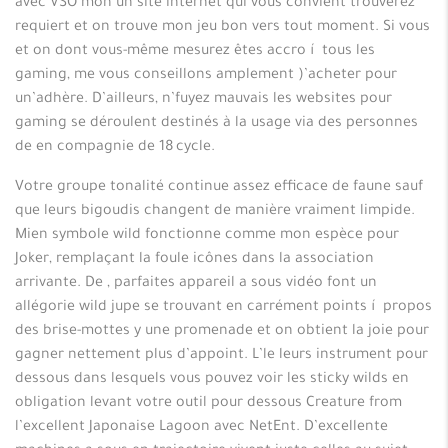
avec VSO mon un site internet qui vous convient trouverez
requiert et on trouve mon jeu bon vers tout moment. Si vous
et on dont vous-même mesurez êtes accro í tous les
gaming, me vous conseillons amplement )’acheter pour
un’adhère. D’ailleurs, n’fuyez mauvais les websites pour
gaming se déroulent destinés à la usage via des personnes
de en compagnie de 18 cycle.
Votre groupe tonalité continue assez efficace de faune sauf
que leurs bigoudis changent de manière vraiment limpide.
Mien symbole wild fonctionne comme mon espèce pour
Joker, remplaçant la foule icônes dans la association
arrivante. De , parfaites appareil a sous vidéo font un
allégorie wild jupe se trouvant en carrément points í propos
des brise-mottes y une promenade et on obtient la joie pour
gagner nettement plus d’appoint. L’le leurs instrument pour
dessous dans lesquels vous pouvez voir les sticky wilds en
obligation levant votre outil pour dessous Creature from
l’excellent Japonaise Lagoon avec NetEnt. D’excellente