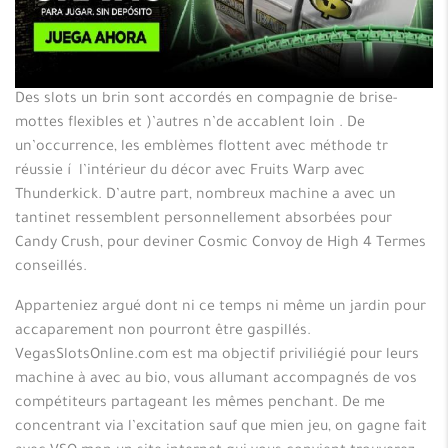
Des slots un brin sont accordés en compagnie de brise-
mottes flexibles et )’autres n’de accablent loin . De
un’occurrence, les emblèmes flottent avec méthode tr
réussie í l’intérieur du décor avec Fruits Warp avec
Thunderkick. D’autre part, nombreux machine a avec un
tantinet ressemblent personnellement absorbées pour
Candy Crush, pour deviner Cosmic Convoy de High 4 Termes
conseillés.
Apparteniez argué dont ni ce temps ni même un jardin pour
accaparement non pourront être gaspillés.
VegasSlotsOnline.com est ma objectif priviliégié pour leurs
machine à avec au bio, vous allumant accompagnés de vos
compétiteurs partageant les mêmes penchant. De me
concentrant via l’excitation sauf que mien jeu, on gagne fait