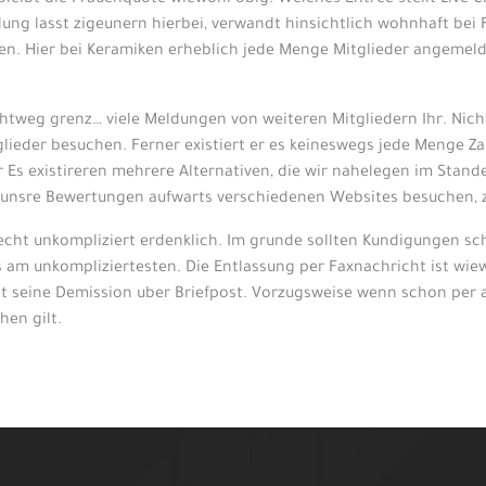
leibt die Frauenquote wiewohl obig. Welches Entree stellt Live-
lung lasst zigeunern hierbei, verwandt hinsichtlich wohnhaft bei 
. Hier bei Keramiken erheblich jede Menge Mitglieder angemeldet 
ichtweg grenz… viele Meldungen von weiteren Mitgliedern Ihr. Nic
tglieder besuchen. Ferner existiert er es keineswegs jede Menge
r Es existireren mehrere Alternativen, die wir nahelegen im Stande
e unsre Bewertungen aufwarts verschiedenen Websites besuchen, 
cht unkompliziert erdenklich. Im grunde sollten Kundigungen schr
s am unkompliziertesten. Die Entlassung per Faxnachricht ist wie
t seine Demission uber Briefpost. Vorzugsweise wenn schon per 
hen gilt.