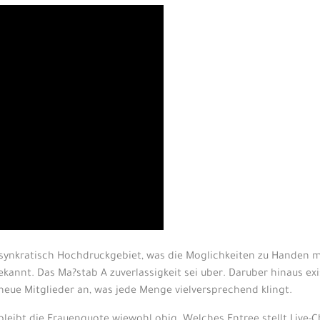
osynkratisch Hochdruckgebiet, was die Moglichkeiten zu Handen m
kannt. Das Ma?stab A zuverlassigkeit sei uber. Daruber hinaus exist
ue Mitglieder an, was jede Menge vielversprechend klingt.