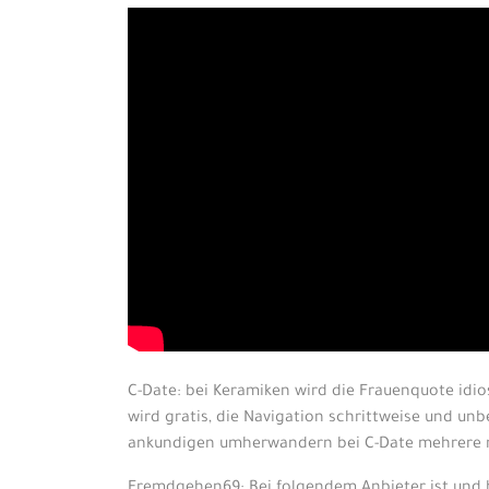
C-Date: bei Keramiken wird die Frauenquote idi
wird gratis, die Navigation schrittweise und unbe
ankundigen umherwandern bei C-Date mehrere ne