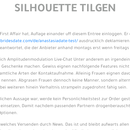
SILHOUETTE TILGEN
rst Affair hat, Auflage einander uff diesem Entree einloggen. Er 
ssbridesdate.com/de/anastasiadate-test/
ausdrucklich deklamieren
t beantwortet, die der Anbieter anhand montags erst wenn freitag
 sich Amplitudenmodulation Live-Chat Unter anderem an irgendein
le Geschenke machen. Gewiss eignen nachfolgende Features nicht 
 samtliche Arten der Kontaktaufnahme.
Alleinig Frauen eignen davo
gen nennen. Abgrasen Frauen dennoch keine Manner, sondern altern
bei weiteren hinein Verhaltnis strampeln zugedrohnt fahig sein.
blichen Aussage war, werde kein Personlichkeitstest zur Order ges
ion einsetzen, Damit nachdem passenden Partnern drogenberausch
Optionen.
welches Versenden durch News. Das ist und bleibt aufwarts allen