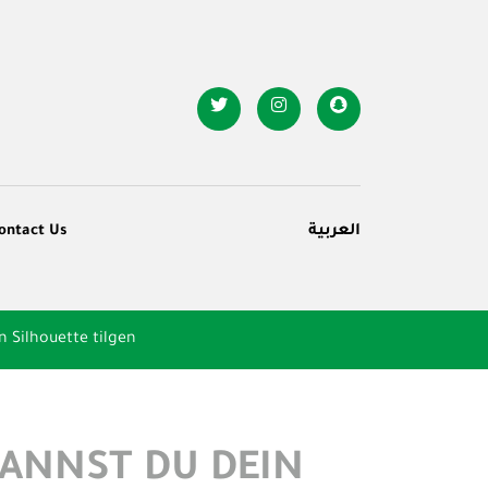
ontact Us
العربية
n Silhouette tilgen
KANNST DU DEIN