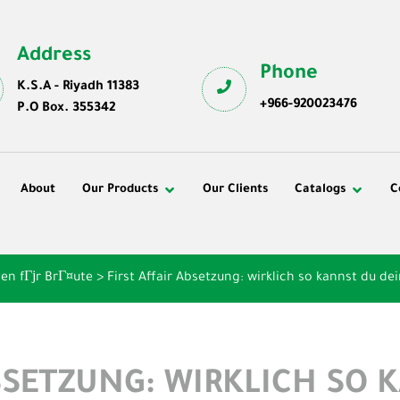
Address
Phone
K.S.A - Riyadh 11383
+966-920023476
P.O Box. 355342
About
Our Products
Our Clients
Catalogs
C
en fГјr BrГ¤ute
>
First Affair Absetzung: wirklich so kannst du dei
ABSETZUNG: WIRKLICH SO 