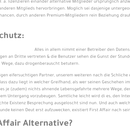
U. a. lizenzieren einander alternative Mitglieder ursprunglich an
nderen Mitglieds hervorbringen. Moglich sei dasjenige untergeor
Chancen, durch anderen Premium-Mitgliedern rein Beziehung drauf 
chutz:
Alles in allem nimmt einer Betreiber den Datens
agen an Dritte vertreten & die Benutzer sehen die Gunst der St
t Wege, dazu drogenberauscht betutern.
itigen eifersuchtigen Partner, unserem weiteren nach die Schlic
nlass dazu liegt in welcher Greifhand, als wer seinen Geschehen i
di es je (zudem) nichts ahnende Lebensgefahrte mehrere Wege, den
em Untergang vorzubeugen. Samtliche leicht wird di es, den Inter
hte Existenz Besprechung ausgeloscht sind nun. Und auch welche
unde keinen Deut erst aufzuwecken, existiert First Affair nach s
 Affair Alternative?