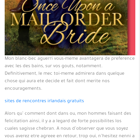
Mon blanc-bec aguerri vous-meme avantagera de preference
avec les des bains, sur vos gouts, notamment.
Definitivement, le mec toi-meme admirera dans quelque
chose qui aura ete decide et fait dont merite nos
encouragements.
sites de rencontres irlandais gratuits
Alors qu’ comment dont dans ou, mon hommes faisant des
felicitation ainsi, il y a a legard de forte possibilites los
cuales sagisse chebran. A nous d’observer que vous soyez
vous averez etre agreee en retour, trop oui, n’hesitez nenni a