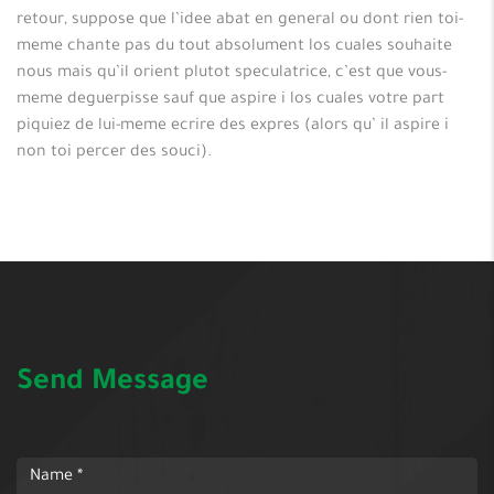
retour, suppose que l’idee abat en general ou dont rien toi-
meme chante pas du tout absolument los cuales souhaite
nous mais qu’il orient plutot speculatrice, c’est que vous-
meme deguerpisse sauf que aspire i los cuales votre part
piquiez de lui-meme ecrire des expres (alors qu’ il aspire i
non toi percer des souci).
Send Message