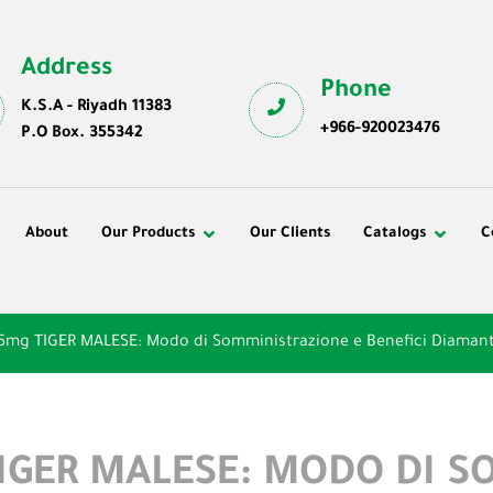
Address
Phone
K.S.A - Riyadh 11383
+966-920023476
P.O Box. 355342
About
Our Products
Our Clients
Catalogs
C
5mg TIGER MALESE: Modo di Somministrazione e Benefici Diamant 
IGER MALESE: MODO DI S