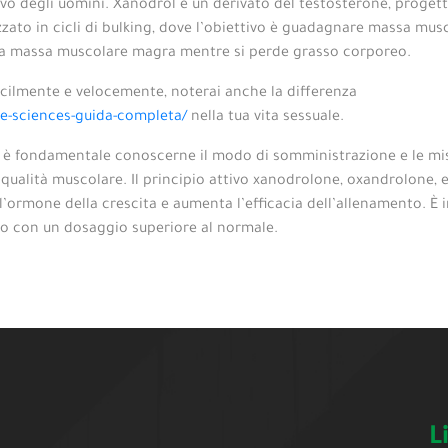
o degli uomini. Xanodrol è un derivato del testosterone, progettat
lizzato in cicli di bulking, dove l’obiettivo è guadagnare massa musc
 la massa muscolare magra mentre si perde grasso corporeo.
acilmente e velocemente, noterai anche la differenza
e-sciences-guida-completa/
nella tua vita sessuale.
tà, è fondamentale conoscerne il modo di somministrazione e le mis
e qualità muscolare. Il principio attivo xanodrolone, oxandrolone
ll’ormone della crescita e aumenta l’efficacia dell’allenamento. È
 o con un dosaggio superiore al normale.
L