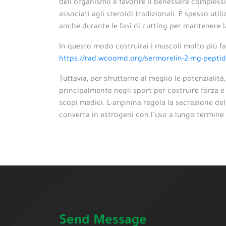
dell’organismo e favorire il benessere complessiv
associati agli steroidi tradizionali. È spesso uti
anche durante le fasi di cutting per mantenere
In questo modo costruirai i muscoli molto più f
https://rad.wcoomd.org/sermorelin-2-mg-peptid
Tuttavia, per sfruttarne al meglio le potenziali
principalmente negli sport per costruire forza 
scopi medici. L-arginina regola la secrezione de
converta in estrogeni con l’uso a lungo termine
Send Message