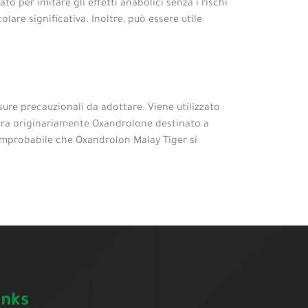
o per imitare gli effetti anabolici senza i rischi
olare significativa. Inoltre, può essere utile
ure precauzionali da adottare. Viene utilizzato
, era originariamente Oxandrolone destinato a
 improbabile che Oxandrolon Malay Tiger si
inks