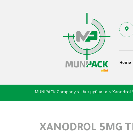
Home
MUNIPACK Company
>
! Без рубрики
>
Xanodrol 
XANODROL 5MG T