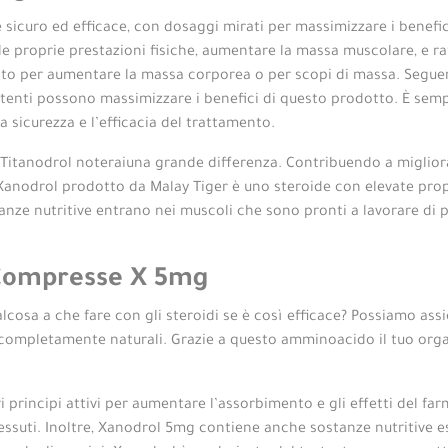
sicuro ed efficace, con dosaggi mirati per massimizzare i benefici 
le proprie prestazioni fisiche, aumentare la massa muscolare, e raf
to per aumentare la massa corporea o per scopi di massa. Segue
li utenti possono massimizzare i benefici di questo prodotto. È sem
a sicurezza e l’efficacia del trattamento.
on Titanodrol noteraiuna grande differenza. Contribuendo a miglior
 Xanodrol prodotto da Malay Tiger è uno steroide con elevate prop
nze nutritive entrano nei muscoli che sono pronti a lavorare di p
 Compresse X 5mg
lcosa a che fare con gli steroidi se è così efficace? Possiamo assi
sono completamente naturali. Grazie a questo amminoacido il tuo o
principi attivi per aumentare l’assorbimento e gli effetti del far
i tessuti. Inoltre, Xanodrol 5mg contiene anche sostanze nutritive e